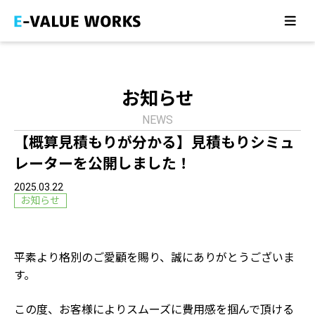
ホーム
HOME
アバウト
ABOUT
お知らせ
制作実績
WORK
NEWS
サービス
【概算見積もりが分かる】見積もりシミュ
SERVICE
レーターを公開しました！
お知らせ
2025.03.22
NEWS
お知らせ
お問い合わせ
CONTACT
平素より格別のご愛顧を賜り、誠にありがとうございま
す。
この度、お客様によりスムーズに費用感を掴んで頂ける