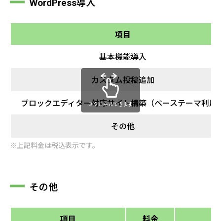
WordPress導入
項目
基本機能導入
カスタム投稿追加
ブロックエディター対応サイト構築（ベーステーマ利用
スクロールできます
その他
※上記料金は税込表示です。
その他
項目
料金