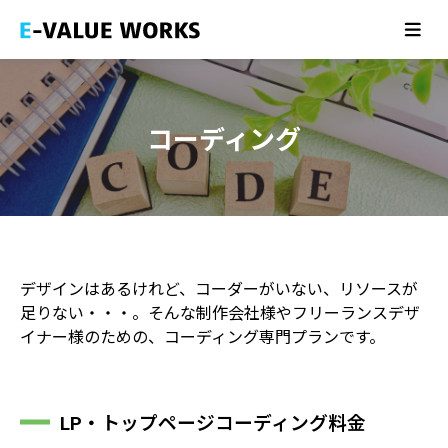
ホーム
HOME
アバウト
ABOUT
コーディング
制作実績
WORK
サービス
SERVICE
お知らせ
NEWS
デザインはあるけれど、コーダーがいない、リソースが
お問い合わせ
足りない・・・。そんな制作会社様やフリーランスデザ
CONTACT
イナー様のための、コーディング専門プランです。
LP・トップページコーディング料金