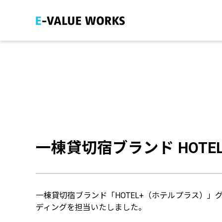
ホーム
HOME
アバウト
ABOUT
制作実績
WORK
サービス
SERVICE
お知らせ
NEWS
一棟貸切宿ブランド HOTE
お問い合わせ
CONTACT
一棟貸切宿ブランド「HOTEL+（ホテルプラス）」
ディングを担当いたしました。