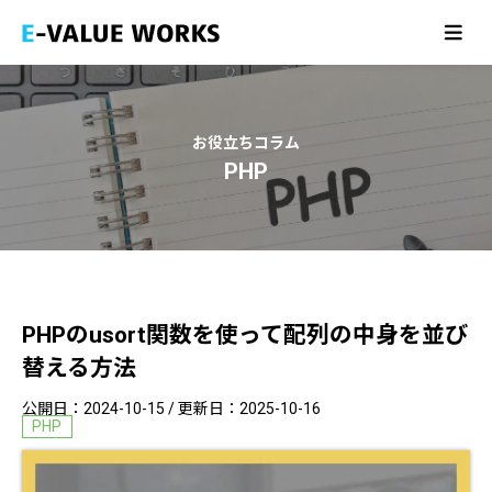
ホーム
HOME
アバウト
ABOUT
お役立ちコラム
制作実績
PHP
WORK
サービス
SERVICE
お知らせ
NEWS
PHPのusort関数を使って配列の中身を並び
お問い合わせ
CONTACT
替える方法
公開日：
2024-10-15
/ 更新日：
2025-10-16
PHP