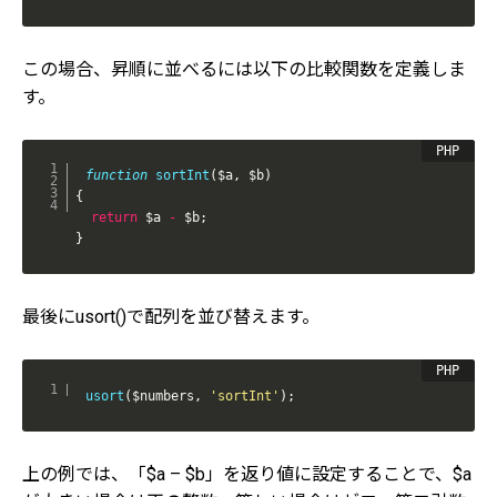
この場合、昇順に並べるには以下の比較関数を定義しま
す。
function
sortInt
(
$a
,
$b
)
{
return
$a
-
$b
;
}
最後にusort()で配列を並び替えます。
usort
(
$numbers
,
'sortInt'
)
;
上の例では、「$a – $b」を返り値に設定することで、$a