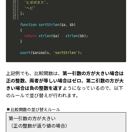
'ヒポポタス'
,
'ヘビ'
]
;
function
sortStrlen
(
$a
,
$b
)
{
return
strlen
(
$a
)
-
strlen
(
$b
)
;
}
usort
(
$animals
,
'sortStrlen'
)
;
上記例でも、比較関数は、
第一引数の方が大きい場合は
正の整数、両者が等しい場合はゼロ、第二引数の方が大
きい場合は負の整数を返す
ようになっているので、以下
のルールで並び替えが行われます。
比較関数の並び替えルール
第一引数の方が大きい
（正の整数が返り値の場合）