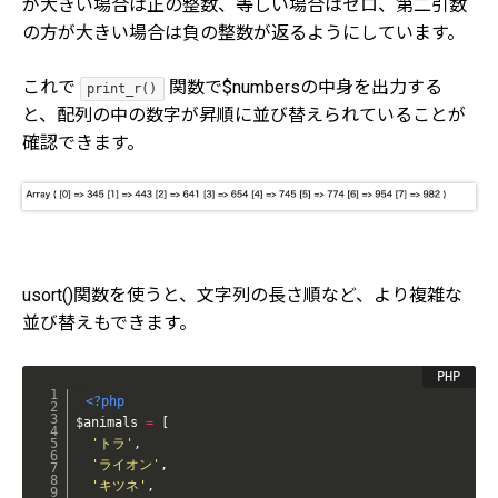
が大きい場合は正の整数、等しい場合はゼロ、第二引数
の方が大きい場合は負の整数が返るようにしています。
これで
関数で$numbersの中身を出力する
print_r()
と、配列の中の数字が昇順に並び替えられていることが
確認できます。
usort()関数を使うと、文字列の長さ順など、より複雑な
並び替えもできます。
<?php
$animals
=
[
'トラ'
,
'ライオン'
,
'キツネ'
,