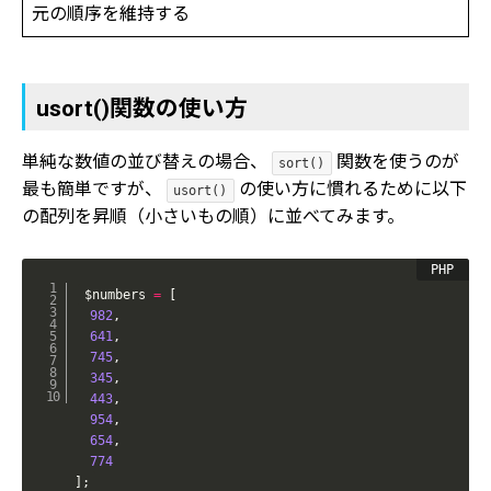
元の順序を維持する
usort()関数の使い方
単純な数値の並び替えの場合、
関数を使うのが
sort()
最も簡単ですが、
の使い方に慣れるために以下
usort()
の配列を昇順（小さいもの順）に並べてみます。
$numbers
=
[
982
,
641
,
745
,
345
,
443
,
954
,
654
,
774
]
;