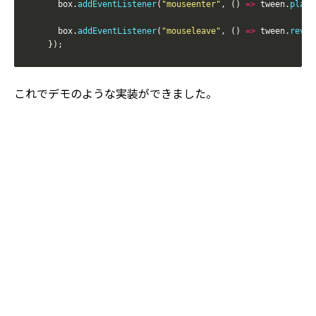
  box
.
addEventListener
(
"mouseenter"
,
(
)
=>
 tween
.
play
(
  box
.
addEventListener
(
"mouseleave"
,
(
)
=>
 tween
.
rever
}
)
;
これでデモのような実装ができました。