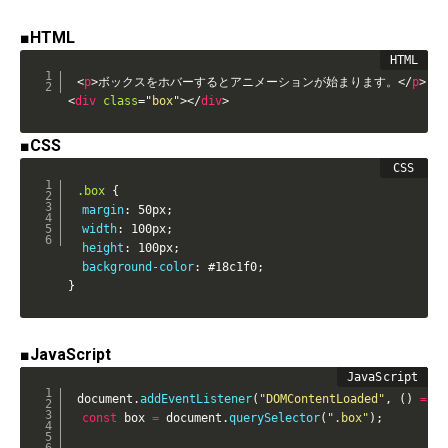
■HTML
<
p
>
ボックスをホバーするとアニメーションが始まります。
</
p
>
<
div
class
=
"
box
"
>
</
div
>
■CSS
.box
{
margin
:
 50px
;
width
:
 100px
;
height
:
 100px
;
background-color
:
 #18c1f0
;
}
■JavaScript
document
.
addEventListener
(
"DOMContentLoaded"
,
(
)
=>
{
const
 box 
=
 document
.
querySelector
(
".box"
)
;