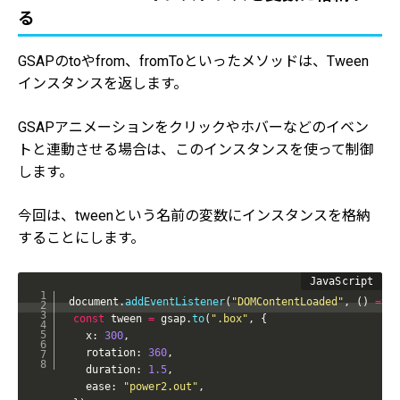
る
GSAPのtoやfrom、fromToといったメソッドは、Tween
インスタンスを返します。
GSAPアニメーションをクリックやホバーなどのイベン
トと連動させる場合は、このインスタンスを使って制御
します。
今回は、tweenという名前の変数にインスタンスを格納
することにします。
document
.
addEventListener
(
"DOMContentLoaded"
,
(
)
=>
{
const
 tween 
=
 gsap
.
to
(
".box"
,
{
    x
:
300
,
    rotation
:
360
,
    duration
:
1.5
,
    ease
:
"power2.out"
,