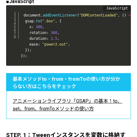
■JavaScript
document
.
addEventListener
(
"DOMContentLoaded"
,
(
)
=>
{
  gsap
.
to
(
".box"
,
{
    x
:
300
,
    rotation
:
360
,
    duration
:
1.5
,
    ease
:
"power2.out"
,
}
)
;
}
)
;
基本メソッドto・from・fromToの使い方が分か
らない方はこちらをチェック
アニメーションライブラリ「GSAP」の基本！to、
set、from、fromToメソッドの使い方
STEP. 1：Tweenインスタンスを変数に格納す