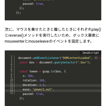
    paused
:
true
,
}
)
;
}
)
;
次に、マウスを乗せたときと離したときにそれぞれplay()
とreverse()メソッドを実行したいため、ボックス要素に
mouseenterとmouseleaveのイベントを設定します。
document
.
addEventListener
(
"DOMContentLoaded"
,
(
)
=>
{
const
 box 
=
 document
.
querySelector
(
".box"
)
;
const
 tween 
=
 gsap
.
to
(
box
,
{
    x
:
300
,
    rotation
:
360
,
    duration
:
1.2
,
    ease
:
"power2.out"
,
    paused
:
true
,
}
)
;