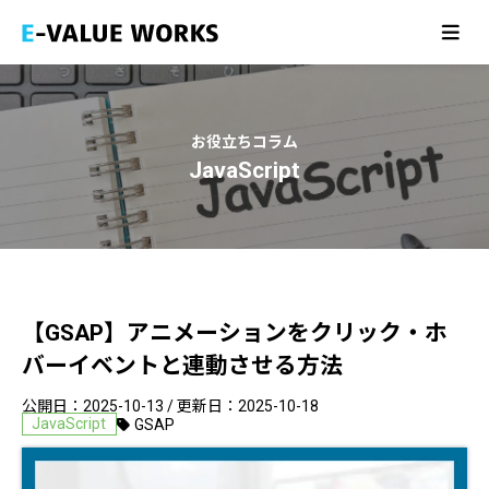
ホーム
HOME
アバウト
ABOUT
お役立ちコラム
制作実績
JavaScript
WORK
サービス
SERVICE
お知らせ
NEWS
【GSAP】アニメーションをクリック・ホ
お問い合わせ
CONTACT
バーイベントと連動させる方法
公開日：
2025-10-13
/ 更新日：
2025-10-18
JavaScript
GSAP