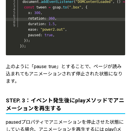
document
.
addEventListener
(
"DOMContentLoaded"
,
(
)
=>
{
const
 tween 
=
 gsap
.
to
(
".box"
,
{
    x
:
300
,
    rotation
:
360
,
    duration
:
1.5
,
    ease
:
"power2.out"
,
    paused
:
true
,
}
)
;
}
)
;
上のように「pause: true」とすることで、ページが読み
込まれてもアニメーションされず停止された状態になり
ます。
STEP. 3：イベント発生後にplayメソッドでアニ
メーションを再生する
pausedプロパティでアニメーションを停止させた状態に
している場合、アニメーションを再生するには play()メ