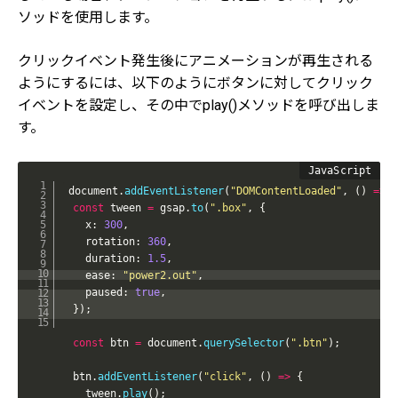
ソッドを使用します。
クリックイベント発生後にアニメーションが再生される
ようにするには、以下のようにボタンに対してクリック
イベントを設定し、その中でplay()メソッドを呼び出しま
す。
document
.
addEventListener
(
"DOMContentLoaded"
,
(
)
=>
{
const
 tween 
=
 gsap
.
to
(
".box"
,
{
    x
:
300
,
    rotation
:
360
,
    duration
:
1.5
,
    ease
:
"power2.out"
,
    paused
:
true
,
}
)
;
const
 btn 
=
 document
.
querySelector
(
".btn"
)
;
  btn
.
addEventListener
(
"click"
,
(
)
=>
{
    tween
.
play
(
)
;