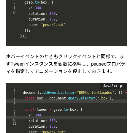
  gsap
.
to
(
box
,
{
    x
:
300
,
    rotation
:
360
,
    duration
:
1.2
,
    ease
:
"power2.out"
,
}
)
;
}
)
;
ホバーイベントのときもクリックイベントと同様で、ま
ずTweenインスタンスを変数に格納し、pausedプロパテ
ィを指定してアニメーションを停止しておきます。
document
.
addEventListener
(
"DOMContentLoaded"
,
(
)
=>
{
const
 box 
=
 document
.
querySelector
(
".box"
)
;
const
 tween 
=
 gsap
.
to
(
box
,
{
    x
:
300
,
    rotation
:
360
,
    duration
:
1.2
,
    ease
:
"power2.out"
,