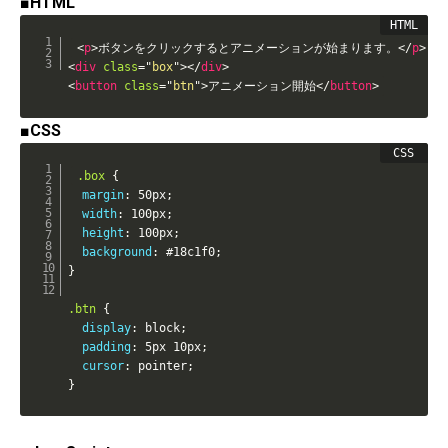
■HTML
<
p
>
ボタンをクリックするとアニメーションが始まります。
</
p
>
<
div
class
=
"
box
"
>
</
div
>
<
button
class
=
"
btn
"
>
アニメーション開始
</
button
>
■CSS
.box
{
margin
:
 50px
;
width
:
 100px
;
height
:
 100px
;
background
:
 #18c1f0
;
}
.btn
{
display
:
 block
;
padding
:
 5px 10px
;
cursor
:
 pointer
;
}